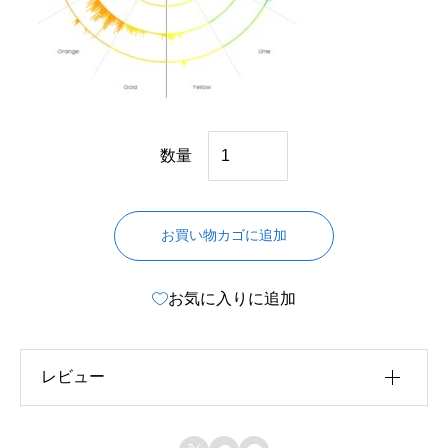
強
数量
み
が
お買い物カゴに追加
見
え
お気に入りに追加
る
！
声
レビュー
の
周
レビュー投稿には、会員登録が必要です。