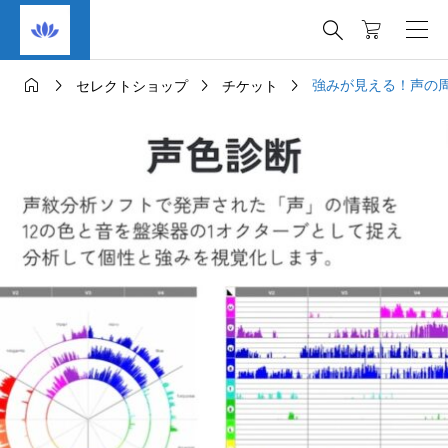





強みが見える！声の
セレクトショップ
チケット